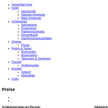
Home
Start here
Hotel
Geschichte
Aktuelle Angebote
Biker Angebote
Schlemmen
Speisekarte
Engelmenü
Halbpensionkarte
Dessertkarte
Damhirschspezialitäten
Zimmer
Preise
Feiern & Tagen
Hochzeiten
Busgruppen
Tagungen & Seminare
Freizeit
Ausflugsziele
Kontakt
Anfahrt
Newsletter
Links
Preise
Schlemmertage pro Person:
Inklusivp