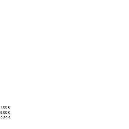
g
g
g
7.00 €
9.00 €
10.50 €