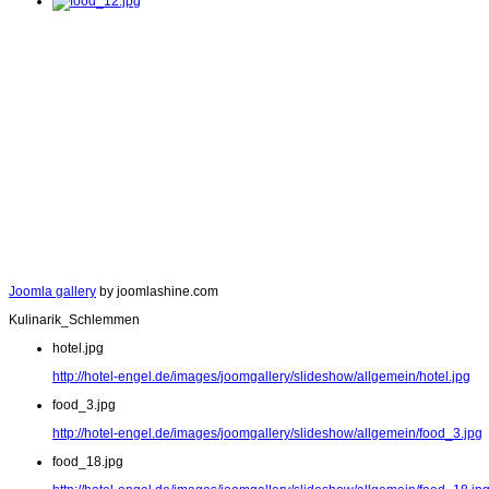
Joomla gallery
by joomlashine.com
Kulinarik_Schlemmen
hotel.jpg
http://hotel-engel.de/images/joomgallery/slideshow/allgemein/hotel.jpg
food_3.jpg
http://hotel-engel.de/images/joomgallery/slideshow/allgemein/food_3.jpg
food_18.jpg