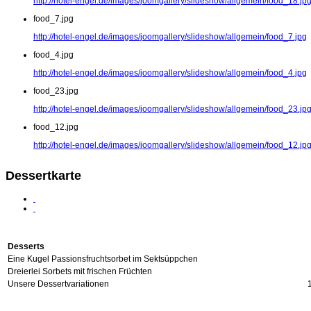
http://hotel-engel.de/images/joomgallery/slideshow/allgemein/food_18.jp
food_7.jpg
http://hotel-engel.de/images/joomgallery/slideshow/allgemein/food_7.jpg
food_4.jpg
http://hotel-engel.de/images/joomgallery/slideshow/allgemein/food_4.jpg
food_23.jpg
http://hotel-engel.de/images/joomgallery/slideshow/allgemein/food_23.jp
food_12.jpg
http://hotel-engel.de/images/joomgallery/slideshow/allgemein/food_12.jp
Dessertkarte
Desserts
Eine Kugel Passionsfruchtsorbet im Sektsüppchen
Dreierlei Sorbets mit frischen Früchten
Unsere Dessertvariationen