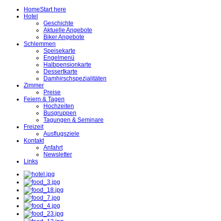
Home
Start here
Hotel
Geschichte
Aktuelle Angebote
Biker Angebote
Schlemmen
Speisekarte
Engelmenü
Halbpensionkarte
Dessertkarte
Damhirschspezialitäten
Zimmer
Preise
Feiern & Tagen
Hochzeiten
Busgruppen
Tagungen & Seminare
Freizeit
Ausflugsziele
Kontakt
Anfahrt
Newsletter
Links