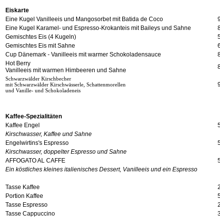
Eiskarte
Eine Kugel Vanilleeis und Mangosorbet mit Batida de Coco
Eine Kugel Karamel- und Espresso-Krokanteis mit Baileys und Sahne
Gemischtes Eis (4 Kugeln)
Gemischtes Eis mit Sahne
Cup Dänemark - Vanilleeis mit warmer Schokoladensauce
Hot Berry
Vanilleeis mit warmen Himbeeren und Sahne
Schwarzwälder Kirschbecher
mit Schwarzwälder Kirschwässerle, Schattenmorellen
und Vanille- und Schokoladeneis
Kaffee-Spezialitäten
Kaffee Engel
Kirschwasser, Kaffee und Sahne
Engelwirtins's Espresso
Kirschwasser, doppelter Espresso und Sahne
AFFOGATO AL CAFFE
Ein köstliches kleines italienisches Dessert, Vanilleeis und ein Espresso
Tasse Kaffee
Portion Kaffee
Tasse Espresso
Tasse Cappuccino