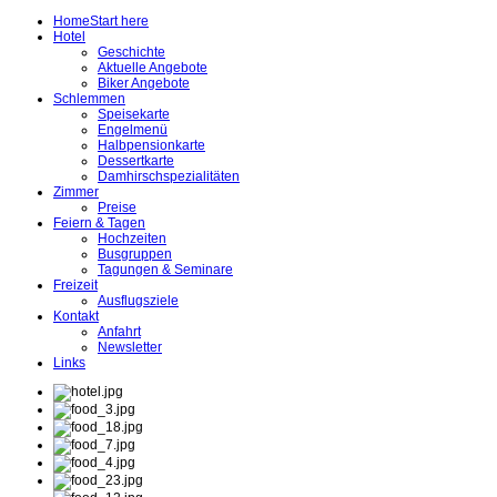
Home
Start here
Hotel
Geschichte
Aktuelle Angebote
Biker Angebote
Schlemmen
Speisekarte
Engelmenü
Halbpensionkarte
Dessertkarte
Damhirschspezialitäten
Zimmer
Preise
Feiern & Tagen
Hochzeiten
Busgruppen
Tagungen & Seminare
Freizeit
Ausflugsziele
Kontakt
Anfahrt
Newsletter
Links